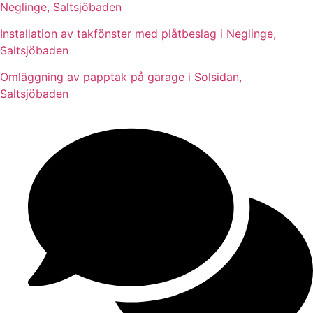
Neglinge, Saltsjöbaden
Installation av takfönster med plåtbeslag i Neglinge,
Saltsjöbaden
Omläggning av papptak på garage i Solsidan,
Saltsjöbaden