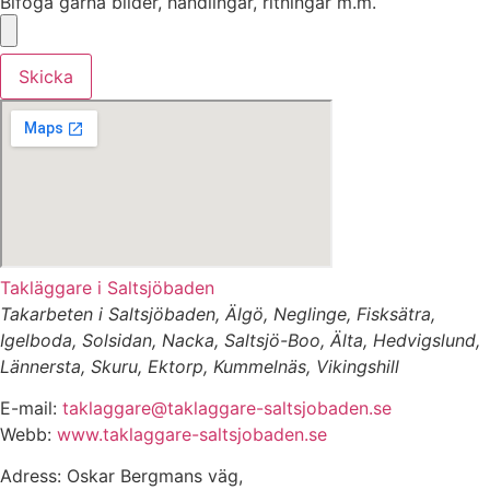
Bifoga gärna bilder, handlingar, ritningar m.m.
Skicka
Takläggare i Saltsjöbaden
Takarbeten i Saltsjöbaden, Älgö, Neglinge, Fisksätra,
Igelboda, Solsidan, Nacka, Saltsjö-Boo, Älta, Hedvigslund,
Lännersta, Skuru, Ektorp, Kummelnäs, Vikingshill
E-mail:
taklaggare@taklaggare-saltsjobaden.se
Webb:
www.taklaggare-saltsjobaden.se
Adress: Oskar Bergmans väg,