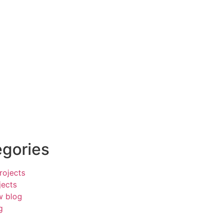
gories
rojects
jects
 blog
g