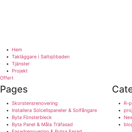
Hem
Takläggare i Saltsjöbaden
Tjänster
Projekt
Offert
Pages
Cate
Skorstensrenovering
R-p
Installera Solcellspaneler & Solfångare
pro
Byta Fönsterbleck
New
Byta Panel & Måla Träfasad
blo
Fasadrenovering & Putsa Fasad