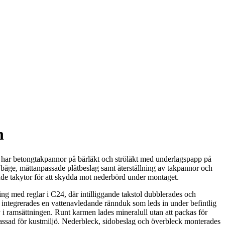
n
uset har betongtakpannor på bärläkt och ströläkt med underlagspapp på
båge, måttanpassade plåtbeslag samt återställning av takpannor och
ande takytor för att skydda mot nederbörd under montaget.
ng med reglar i C24, där intilliggande takstol dubblerades och
integrerades en vattenavledande rännduk som leds in under befintlig
i ramsättningen. Runt karmen lades mineralull utan att packas för
npassad för kustmiljö. Nederbleck, sidobeslag och överbleck monterades