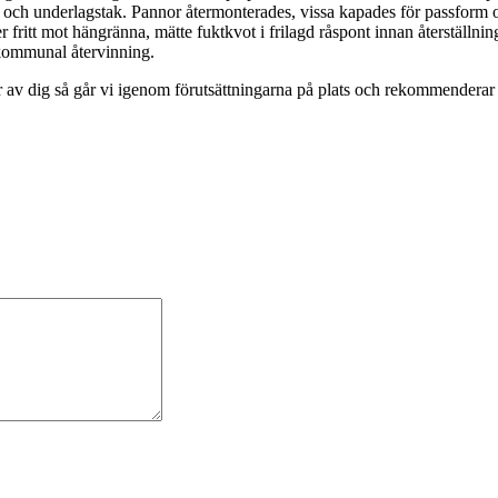
t och underlagstak. Pannor återmonterades, vissa kapades för passform o
r fritt mot hängränna, mätte fuktkvot i frilagd råspont innan återställning
l kommunal återvinning.
 av dig så går vi igenom förutsättningarna på plats och rekommenderar rä