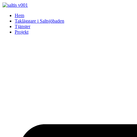
Skip
to
Hem
content
Takläggare i Saltsjöbaden
Tjänster
Projekt