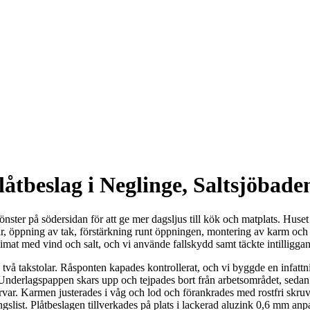
låtbeslag i Neglinge, Saltsjöbade
takfönster på södersidan för att ge mer dagsljus till kök och matplats. H
r, öppning av tak, förstärkning runt öppningen, montering av karm och 
limat med vind och salt, och vi använde fallskydd samt täckte intilligg
vå takstolar. Råsponten kapades kontrollerat, och vi byggde en infattni
nderlagspappen skars upp och tejpades bort från arbetsområdet, sedan 
ar. Karmen justerades i våg och lod och förankrades med rostfri skruv 
ngslist. Plåtbeslagen tillverkades på plats i lackerad aluzink 0,6 mm a