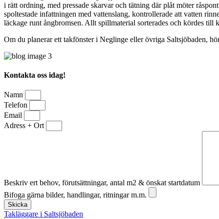
i rätt ordning, med pressade skarvar och tätning där plåt möter råspon
spoltestade infattningen med vattenslang, kontrollerade att vatten rinne
läckage runt ångbromsen. Allt spillmaterial sorterades och kördes til
Om du planerar ett takfönster i Neglinge eller övriga Saltsjöbaden, hör
Kontakta oss idag!
Namn
Telefon
Email
Adress + Ort
Beskriv ert behov, förutsättningar, antal m2 & önskat startdatum
Bifoga gärna bilder, handlingar, ritningar m.m.
Skicka
Takläggare i Saltsjöbaden