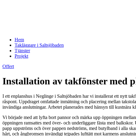
Hem
Takläggare i Saltsjöbaden
Tjänster
Projekt
Offert
Installation av takfönster med p
I ett enplanshus i Neglinge i Saltsjöbaden har vi installerat ett nytt 
råspont. Uppdraget omfattade inmätning och placering mellan takstola
invändiga anslutningar. Arbetet planerades med hänsyn till kustnära k
Vi började med att lyfta bort pannor och märka upp öppningen mellan t
öppningen ramsattes med över- och underliggare fästa med balkskor. U
papp uppströms och över pappen nedströms, med butylband i alla skarv
hårt, och ångbromsen invändigt tejpades lufttätt mot karmens anslutni