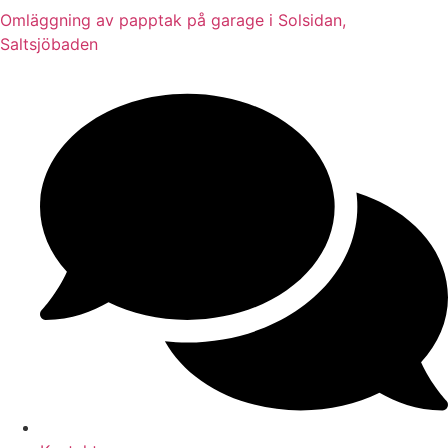
Omläggning av papptak på garage i Solsidan,
Saltsjöbaden