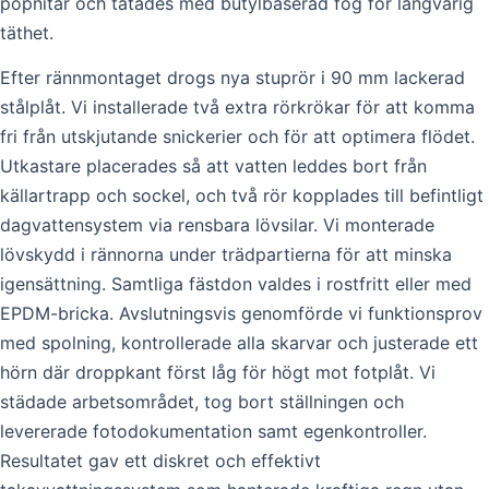
popnitar och tätades med butylbaserad fog för långvarig
täthet.
Efter rännmontaget drogs nya stuprör i 90 mm lackerad
stålplåt. Vi installerade två extra rörkrökar för att komma
fri från utskjutande snickerier och för att optimera flödet.
Utkastare placerades så att vatten leddes bort från
källartrapp och sockel, och två rör kopplades till befintligt
dagvattensystem via rensbara lövsilar. Vi monterade
lövskydd i rännorna under trädpartierna för att minska
igensättning. Samtliga fästdon valdes i rostfritt eller med
EPDM-bricka. Avslutningsvis genomförde vi funktionsprov
med spolning, kontrollerade alla skarvar och justerade ett
hörn där droppkant först låg för högt mot fotplåt. Vi
städade arbetsområdet, tog bort ställningen och
levererade fotodokumentation samt egenkontroller.
Resultatet gav ett diskret och effektivt