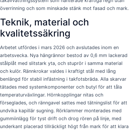
takavvattningssystem som hanterade kraftiga regn utan
överrinning och som minskade stänk mot fasad och mark.
Teknik, material och
kvalitetssäkring
Arbetet utfördes i mars 2026 och avslutades inom en
arbetsvecka. Nya hängrännor bestod av 0,6 mm lackerad
stålplåt med slitstark yta, och stuprör i samma material
och kulör. Rännkrokar valdes i kraftigt stål med lång
benlängd för stabil infästning i takfotsbräda. Alla skarvar
tätades med systemkomponenter och butyl för att tåla
temperaturväxlingar. Hörnkopplingar nitas och
förseglades, och ränngavel sattes med tätningslist för att
undvika kapillär sugning. Rörklammer monterades med
gummiinlägg för tyst drift och drog rören på linje, med
underkant placerad tillräckligt högt från mark för att klara