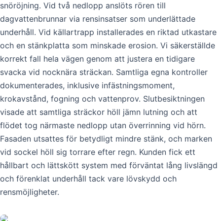
snöröjning. Vid två nedlopp anslöts rören till
dagvattenbrunnar via rensinsatser som underlättade
underhåll. Vid källartrapp installerades en riktad utkastare
och en stänkplatta som minskade erosion. Vi säkerställde
korrekt fall hela vägen genom att justera en tidigare
svacka vid nocknära sträckan. Samtliga egna kontroller
dokumenterades, inklusive infästningsmoment,
krokavstånd, fogning och vattenprov. Slutbesiktningen
visade att samtliga sträckor höll jämn lutning och att
flödet tog närmaste nedlopp utan överrinning vid hörn.
Fasaden utsattes för betydligt mindre stänk, och marken
vid sockel höll sig torrare efter regn. Kunden fick ett
hållbart och lättskött system med förväntat lång livslängd
och förenklat underhåll tack vare lövskydd och
rensmöjligheter.