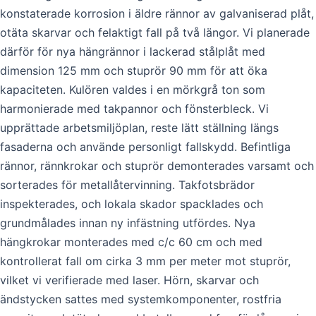
konstaterade korrosion i äldre rännor av galvaniserad plåt,
otäta skarvar och felaktigt fall på två längor. Vi planerade
därför för nya hängrännor i lackerad stålplåt med
dimension 125 mm och stuprör 90 mm för att öka
kapaciteten. Kulören valdes i en mörkgrå ton som
harmonierade med takpannor och fönsterbleck. Vi
upprättade arbetsmiljöplan, reste lätt ställning längs
fasaderna och använde personligt fallskydd. Befintliga
rännor, rännkrokar och stuprör demonterades varsamt och
sorterades för metallåtervinning. Takfotsbrädor
inspekterades, och lokala skador spacklades och
grundmålades innan ny infästning utfördes. Nya
hängkrokar monterades med c/c 60 cm och med
kontrollerat fall om cirka 3 mm per meter mot stuprör,
vilket vi verifierade med laser. Hörn, skarvar och
ändstycken sattes med systemkomponenter, rostfria