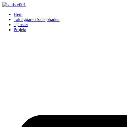
Skip
to
Hem
content
Takläggare i Saltsjöbaden
Tjänster
Projekt