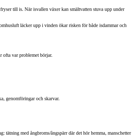
ryser till is. När isvallen växer kan smältvatten stuva upp under
inomhusluft läcker upp i vinden ökar risken för både isdammar och
 ofta var problemet börjar.
cka, genomföringar och skarvar.
sning: tätning med ångbroms/ångspärr där det hör hemma, manschetter