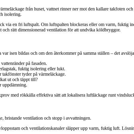
meläckage från huset, vattnet rinner ner mot den kallare takfoten och f
h isolering.
k via en fri luftspalt. Om luftspalten blockeras eller om varm, fuktig 
kt och rätt dimensionerad ventilation för att undvika köldbryggor.
var isen bildas och om den återkommer på samma ställen – det avslöjar
r vattenränder på fasaden.
agstak, fuktig isolering eller lukt.
er takfönster tyder på värmeläckage.
kat ut och täppt till?
ör uppdämning.
rov med rökkälla effektiva sätt att lokalisera luftläckage runt vindslu
, bristande ventilation och stopp i avvattningen.
, avloppsstam och ventilationskanaler släpper upp varm, fuktig luft. Lö