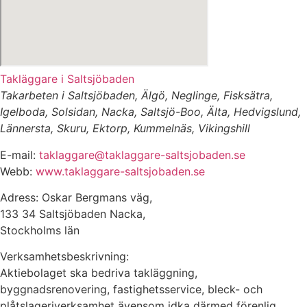
Takläggare i Saltsjöbaden
Takarbeten i Saltsjöbaden, Älgö, Neglinge, Fisksätra,
Igelboda, Solsidan, Nacka, Saltsjö-Boo, Älta, Hedvigslund,
Lännersta, Skuru, Ektorp, Kummelnäs, Vikingshill
E-mail:
taklaggare@taklaggare-saltsjobaden.se
Webb:
www.taklaggare-saltsjobaden.se
Adress: Oskar Bergmans väg,
133 34 Saltsjöbaden Nacka,
Stockholms län
Verksamhetsbeskrivning:
Aktiebolaget ska bedriva takläggning,
byggnadsrenovering, fastighetsservice, bleck- och
plåtslageriverksamhet ävensom idka därmed förenlig